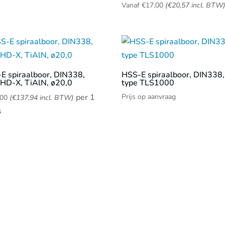
Vanaf
€
17,00
(
€
20,57
incl. BTW
E spiraalboor, DIN338,
HSS-E spiraalboor, DIN338,
 HD-X, TiAlN, ø20,0
type TLS1000
per 1
Prijs op aanvraag
,00
(
€
137,94
incl. BTW)
s