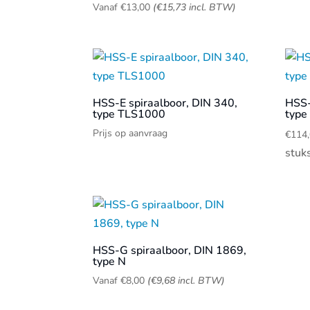
Vanaf
€
13,00
(
€
15,73
incl. BTW)
HSS-E spiraalboor, DIN 340,
HSS-
type TLS1000
type
Prijs op aanvraag
€
114
stuk
HSS-G spiraalboor, DIN 1869,
type N
Vanaf
€
8,00
(
€
9,68
incl. BTW)