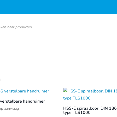
en
d
verstelbare handruimer
HSS-E spiraalboor, DIN 186
 op aanvraag
type TLS1000