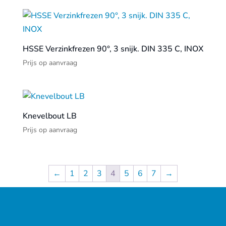
HSSE Verzinkfrezen 90°, 3 snijk. DIN 335 C, INOX
Prijs op aanvraag
Knevelbout LB
Prijs op aanvraag
←
1
2
3
4
5
6
7
→