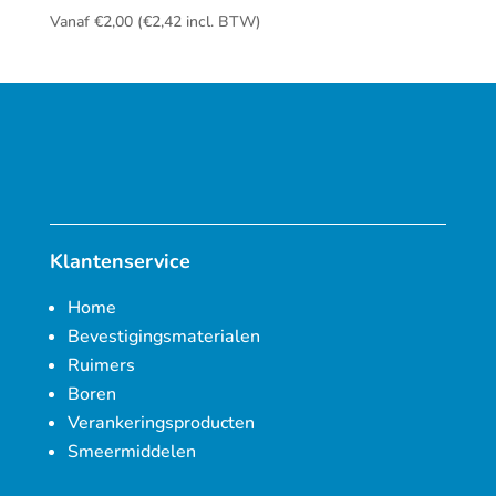
Vanaf
€
2,00
(
€
2,42
incl. BTW)
Klantenservice
Home
Bevestigingsmaterialen
Ruimers
Boren
Verankeringsproducten
Smeermiddelen