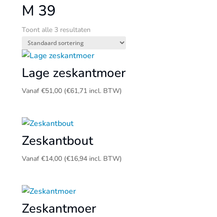
M 39
Toont alle 3 resultaten
Lage zeskantmoer
Vanaf
€
51,00
(
€
61,71
incl. BTW)
Zeskantbout
Vanaf
€
14,00
(
€
16,94
incl. BTW)
Zeskantmoer