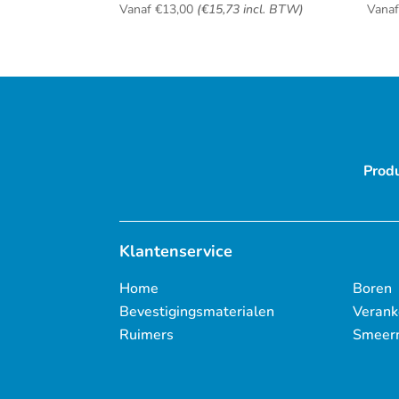
Vanaf
€
13,00
(
€
15,73
incl. BTW)
Vana
Prod
Klantenservice
Home
Boren
Bevestigingsmaterialen
Verank
Ruimers
Smeer