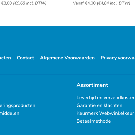
f
€
8,00
(
€
9,68
incl. BTW)
Vanaf
€
4,00
(
€
4,84
incl. BTW)
ucten
Contact
Algemene Voorwaarden
Privacy voorwa
Assortiment
Levertijd en verzendkoste
eringsproducten
Garantie en klachten
middelen
Keurmerk Webwinkelkeur
Betaalmethode