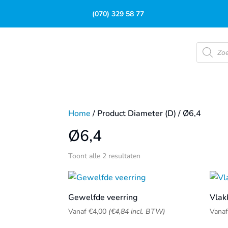
(070) 329 58 77
Product
zoeken
Home
/ Product Diameter (D) / Ø6,4
Ø6,4
Toont alle 2 resultaten
Gewelfde veerring
Vlakk
Vanaf
€
4,00
(
€
4,84
incl. BTW)
Vana