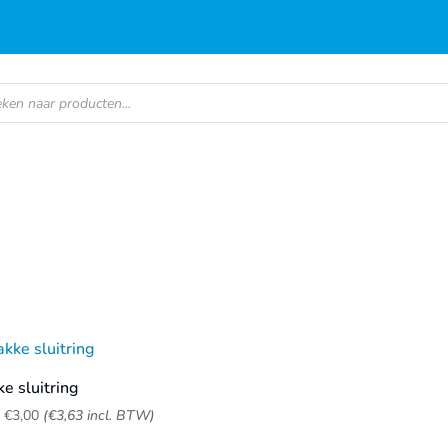
en
e sluitring
f
€
3,00
(
€
3,63
incl. BTW)